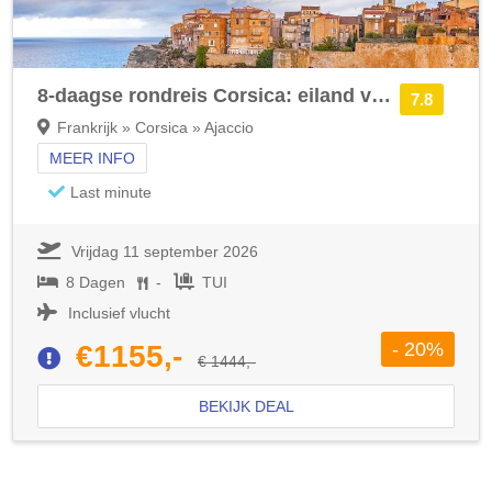
8-daagse rondreis Corsica: eiland vol charme
7.8
Frankrijk » Corsica » Ajaccio
MEER INFO
Last minute
Vrijdag 11 september 2026
8 Dagen
-
TUI
Inclusief vlucht
- 20%
€1155,-
€ 1444,-
BEKIJK DEAL