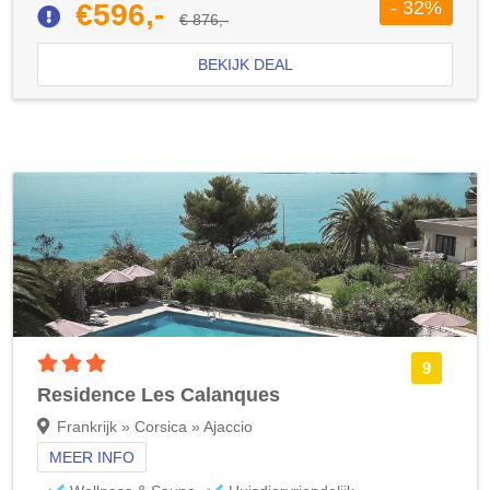
- 32%
€596,-
€ 876,-
BEKIJK DEAL
3 sterren accommodatie
9
Residence Les Calanques
Frankrijk » Corsica » Ajaccio
MEER INFO