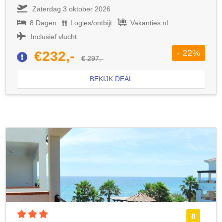
Zaterdag 3 oktober 2026
8 Dagen
Logies/ontbijt
Vakanties.nl
Inclusief vlucht
- 22%
€232,-
€ 297,-
BEKIJK DEAL
3 sterren accommodatie
8