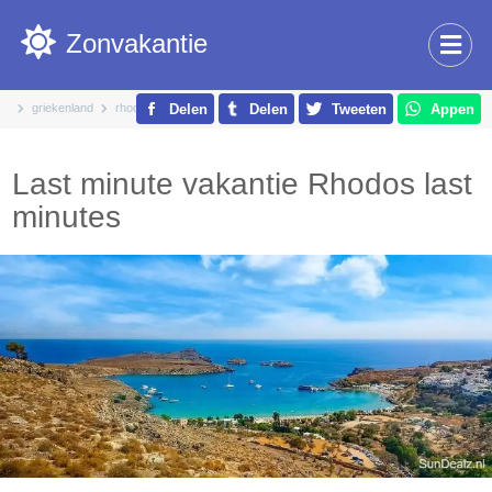
Zonvakantie
griekenland
rhodos
Delen
Delen
Tweeten
Appen
Last minute vakantie Rhodos last
minutes