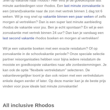
Snel op vakantie naar rhodos? Hier vind je de goedkoopste last
minute aanbiedingen voor rhodos. Een
last minute zonvakantie
is
een (strand)vakantie naar de zon met vertrek binnen 1 dag tot 6
weken. Wil je nog snel op
vakantie binnen een paar weken
of zelfs
morgen al vertrekken? Dan is een super last minute aanbieding
rhodos de vakantie voor jou. Ben je echt spontaan? En wil je een
zonvakantie met vertrek binnen 24 uur? Dan kan je vandaag een
last second vakantie
rhodos boeken en morgen al vertrekken!
Wil je een vakantie boeken met een exacte reisdatum? Of op
zonvakantie in de schoolvakantie periode? Onze speciale selectie
partner reisorganisaties hebben voor bijna iedere reisdatum de
mooiste en goedkoopste vakanties naar alle zonbestemmingen. Je
kan ook de optie "flexibele vertrekdatum" selecteren. De
vakantievergelijker toont je dan ook reizen met een vertrekdatum
enkele dagen eerder of later. Op deze manier kan je de beste prijs
vinden voor jouw ideale last minute zonvakantie!
All inclusive
Rhodos