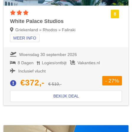
3 sterren accommodatie
8
White Palace Studios
Griekenland » Rhodos » Faliraki
MEER INFO
Woensdag 30 september 2026
8 Dagen
Logies/ontbijt
Vakanties.nl
Inclusief vlucht
- 27%
€372,-
€ 510,-
BEKIJK DEAL