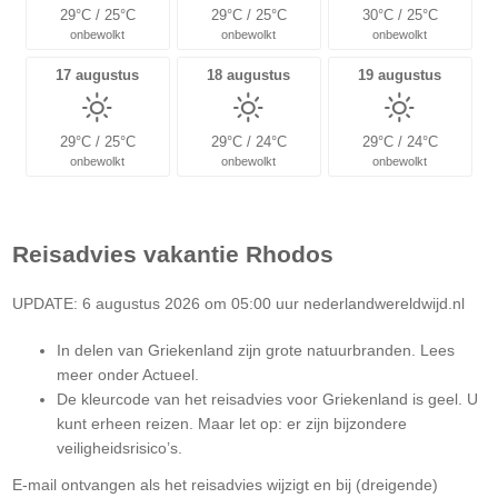
29°C / 25°C
29°C / 25°C
30°C / 25°C
onbewolkt
onbewolkt
onbewolkt
17 augustus
18 augustus
19 augustus
29°C / 25°C
29°C / 24°C
29°C / 24°C
onbewolkt
onbewolkt
onbewolkt
Reisadvies vakantie
Rhodos
UPDATE: 6 augustus 2026 om 05:00 uur nederlandwereldwijd.nl
In delen van Griekenland zijn grote natuurbranden. Lees
meer onder Actueel.
De kleurcode van het reisadvies voor Griekenland is geel. U
kunt erheen reizen. Maar let op: er zijn bijzondere
veiligheidsrisico’s.
Let
E-mail ontvangen als het reisadvies wijzigt en bij (dreigende)