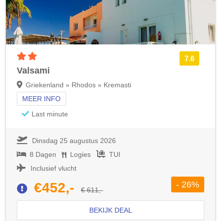
2 sterren accommodatie
7.6
Valsami
Griekenland » Rhodos » Kremasti
MEER INFO
Last minute
Dinsdag 25 augustus 2026
8 Dagen
Logies
TUI
Inclusief vlucht
- 26%
€452,-
€ 611,-
BEKIJK DEAL