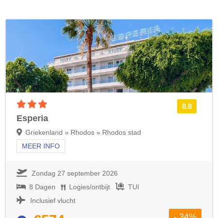
3 sterren accommodatie
8.8
Esperia
Griekenland » Rhodos » Rhodos stad
MEER INFO
Zondag 27 september 2026
8 Dagen
Logies/ontbijt
TUI
Inclusief vlucht
- 34%