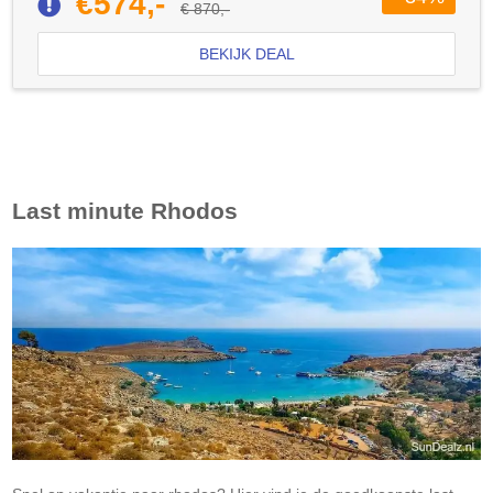
€574,-
€ 870,-
BEKIJK DEAL
Last minute
Rhodos