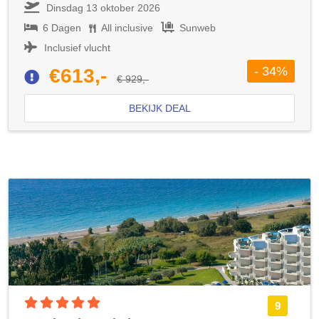
Dinsdag 13 oktober 2026
6 Dagen
All inclusive
Sunweb
Inclusief vlucht
- 34%
€613,-
€ 929,-
BEKIJK DEAL
5 sterren accommodatie
9