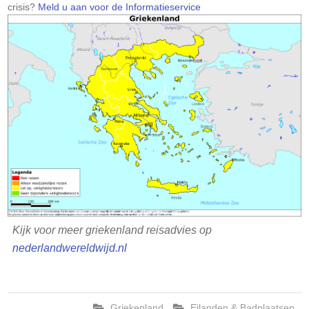
op:
crisis?
Meld u aan voor de Informatieservice
Kijk voor meer griekenland reisadvies op
nederlandwereldwijd.nl
Griekenland
Eilanden & Badplaatsen