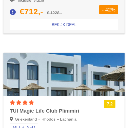
Inclusief vlucht
- 42%
€712,-
€ 1228,-
BEKIJK DEAL
4 sterren accommodatie
7.2
TUI Magic Life Club Plimmiri
Griekenland » Rhodos » Lachania
MEER INFO