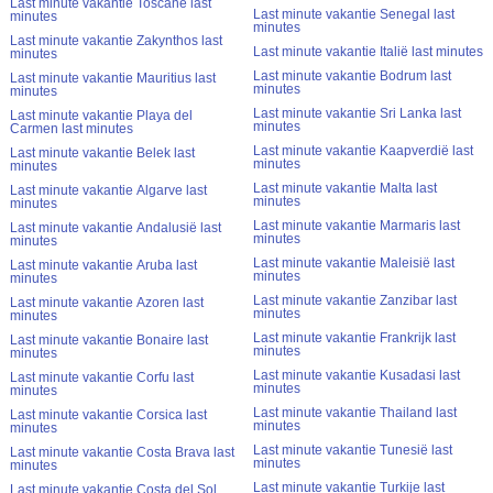
Last minute vakantie Toscane last
Last minute vakantie Senegal last
minutes
minutes
Last minute vakantie Zakynthos last
Last minute vakantie Italië last minutes
minutes
Last minute vakantie Bodrum last
Last minute vakantie Mauritius last
minutes
minutes
Last minute vakantie Sri Lanka last
Last minute vakantie Playa del
minutes
Carmen last minutes
Last minute vakantie Kaapverdië last
Last minute vakantie Belek last
minutes
minutes
Last minute vakantie Malta last
Last minute vakantie Algarve last
minutes
minutes
Last minute vakantie Marmaris last
Last minute vakantie Andalusië last
minutes
minutes
Last minute vakantie Maleisië last
Last minute vakantie Aruba last
minutes
minutes
Last minute vakantie Zanzibar last
Last minute vakantie Azoren last
minutes
minutes
Last minute vakantie Frankrijk last
Last minute vakantie Bonaire last
minutes
minutes
Last minute vakantie Kusadasi last
Last minute vakantie Corfu last
minutes
minutes
Last minute vakantie Thailand last
Last minute vakantie Corsica last
minutes
minutes
Last minute vakantie Tunesië last
Last minute vakantie Costa Brava last
minutes
minutes
Last minute vakantie Turkije last
Last minute vakantie Costa del Sol