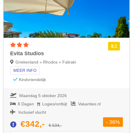
3 sterren accommodatie
8.1
Evita Studios
Griekenland » Rhodos » Faliraki
MEER INFO
Kindvriendelijk
Maandag 5 oktober 2026
8 Dagen
Logies/ontbijt
Vakanties.nl
Inclusief vlucht
- 36%
€342,-
€ 534,-