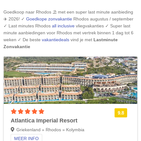
Goedkoop naar
Rhodos
⛱️ met een super last minute aanbieding
✈️ 2026! ✓
Goedkope zonvakantie
Rhodos
augustus / september
✓ Last minutes
Rhodos
all inclusive
vliegvakanties ✓ Super last
minute aanbiedingen voor
Rhodos
met vertrek binnen 1 dag tot 6
weken ✓ De beste
vakantiedeals
vind je met
Lastminute
Zonvakantie
5 sterren accommodatie
9.8
Atlantica Imperial Resort
Griekenland » Rhodos » Kolymbia
MEER INFO