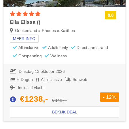
5 sterren accommodatie
8.8
Ella Elissa ()
Griekenland » Rhodos » Kalithea
MEER INFO
All inclusive
Adults only
Direct aan strand
Ontspanning
Wellness
Dinsdag 13 oktober 2026
6 Dagen
All inclusive
Sunweb
Inclusief vlucht
- 12%
€1238,-
€ 1407,-
BEKIJK DEAL