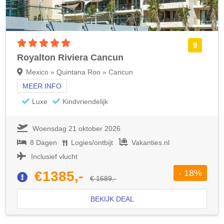
5 sterren accommodatie
9
Royalton Riviera Cancun
Mexico » Quintana Roo » Cancun
MEER INFO
Luxe
Kindvriendelijk
Woensdag 21 oktober 2026
8 Dagen
Logies/ontbijt
Vakanties.nl
Inclusief vlucht
- 18%
€1385,-
€ 1689,-
BEKIJK DEAL