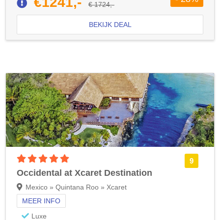
€1241,-
€ 1724,-
BEKIJK DEAL
5 sterren accommodatie
9
Occidental at Xcaret Destination
Mexico » Quintana Roo » Xcaret
MEER INFO
Luxe