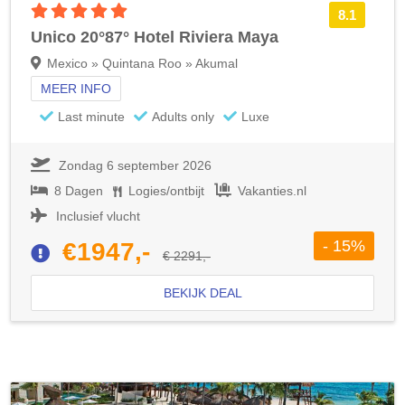
5 sterren accommodatie
8.1
Unico 20°87° Hotel Riviera Maya
Mexico » Quintana Roo » Akumal
MEER INFO
Last minute
Adults only
Luxe
Zondag 6 september 2026
8 Dagen
Logies/ontbijt
Vakanties.nl
Inclusief vlucht
- 15%
€1947,-
€ 2291,-
BEKIJK DEAL