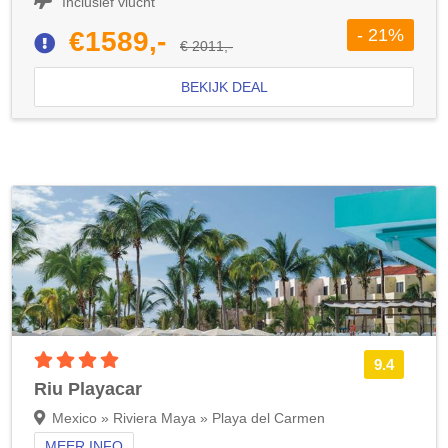
Inclusief vlucht
- 21%
€1589,-
€ 2011,-
BEKIJK DEAL
4 sterren accommodatie
9.4
Riu Playacar
Mexico » Riviera Maya » Playa del Carmen
MEER INFO