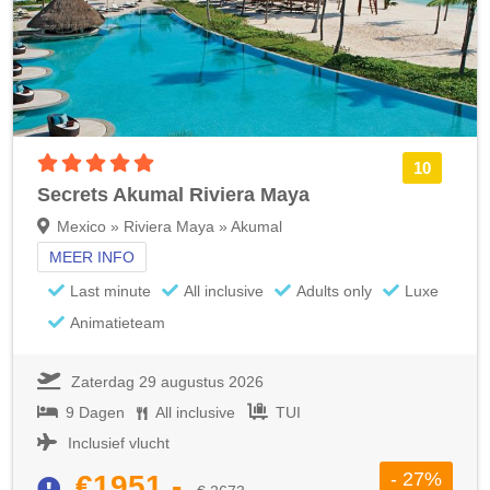
5 sterren accommodatie
10
Secrets Akumal Riviera Maya
Mexico » Riviera Maya » Akumal
MEER INFO
Last minute
All inclusive
Adults only
Luxe
Animatieteam
Zaterdag 29 augustus 2026
9 Dagen
All inclusive
TUI
Inclusief vlucht
- 27%
€1951,-