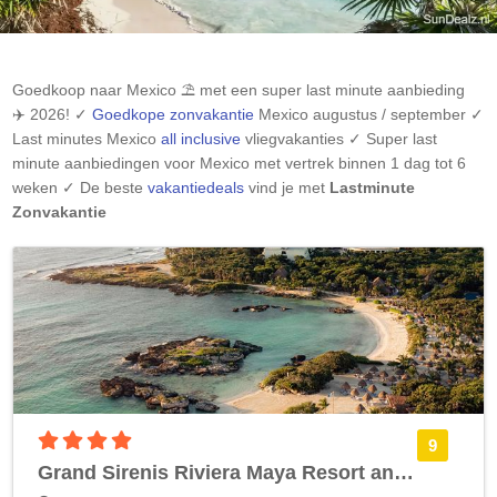
Goedkoop naar
Mexico
⛱️ met een super last minute aanbieding
✈️ 2026! ✓
Goedkope zonvakantie
Mexico
augustus / september ✓
Last minutes
Mexico
all inclusive
vliegvakanties ✓ Super last
minute aanbiedingen voor
Mexico
met vertrek binnen 1 dag tot 6
weken ✓ De beste
vakantiedeals
vind je met
Lastminute
Zonvakantie
4 sterren accommodatie
9
Grand Sirenis Riviera Maya Resort and Spa