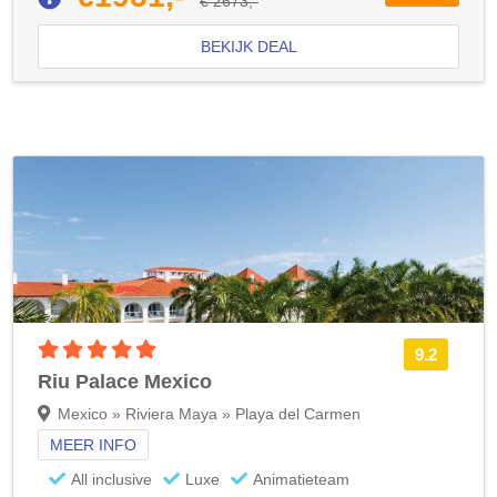
€ 2673,-
BEKIJK DEAL
5 sterren accommodatie
9.2
Riu Palace Mexico
Mexico » Riviera Maya » Playa del Carmen
MEER INFO
All inclusive
Luxe
Animatieteam