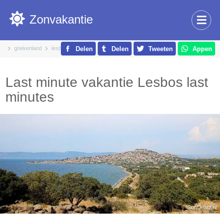
Zonvakantie
griekenland
lesbos
Delen
Delen
Tweeten
Appen
Last minute vakantie Lesbos last
minutes