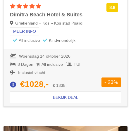
5 sterren accommodatie
8.8
Dimitra Beach Hotel & Suites
Griekenland » Kos » Kos stad Psalidi
MEER INFO
All inclusive
Kindvriendelijk
Woensdag 14 oktober 2026
8 Dagen
All inclusive
TUI
Inclusief vlucht
- 23%
€1028,-
€ 1335,-
BEKIJK DEAL