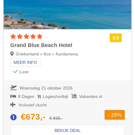
5 sterren accommodatie
8.9
Grand Blue Beach Hotel
Griekenland » Kos » Kardamena
MEER INFO
Luxe
Woensdag 21 oktober 2026
8 Dagen
Logies/ontbijt
Vakanties.nl
Inclusief vlucht
- 28%
€673,-
€ 935,-
BEKIJK DEAL