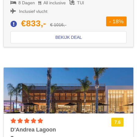
8 Dagen
All inclusive
TUI
Inclusief vlucht
- 18%
€833,-
€ 1016,-
BEKIJK DEAL
5 sterren accommodatie
7.6
D'Andrea Lagoon