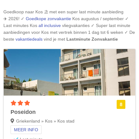
Goedkoop naar
Kos
⛱️ met een super last minute aanbieding
✈️ 2026! ✓
Goedkope zonvakantie
Kos
augustus / september ✓
Last minutes
Kos
all inclusive
vliegvakanties ✓ Super last minute
aanbiedingen voor
Kos
met vertrek binnen 1 dag tot 6 weken ✓ De
beste
vakantiedeals
vind je met
Lastminute Zonvakantie
3 sterren accommodatie
8
Poseidon
Griekenland » Kos » Kos stad
MEER INFO