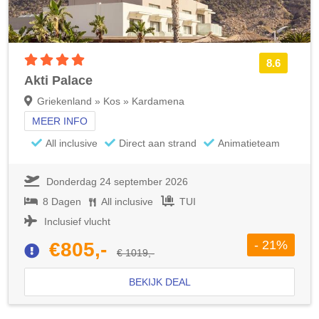
4 sterren accommodatie
8.6
Akti Palace
Griekenland » Kos » Kardamena
MEER INFO
All inclusive
Direct aan strand
Animatieteam
Donderdag 24 september 2026
8 Dagen
All inclusive
TUI
Inclusief vlucht
- 21%
€805,-
€ 1019,-
BEKIJK DEAL