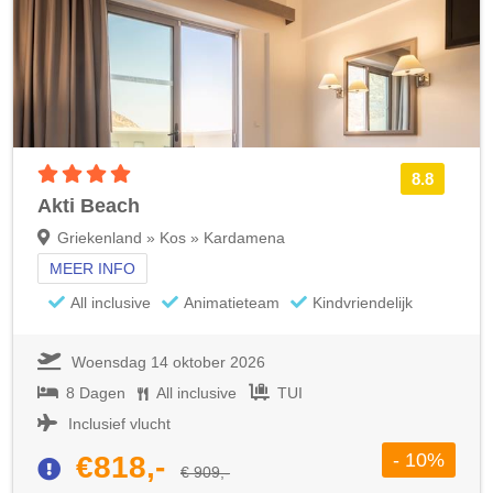
4 sterren accommodatie
8.8
Akti Beach
Griekenland » Kos » Kardamena
MEER INFO
All inclusive
Animatieteam
Kindvriendelijk
Woensdag 14 oktober 2026
8 Dagen
All inclusive
TUI
Inclusief vlucht
- 10%
€818,-
€ 909,-