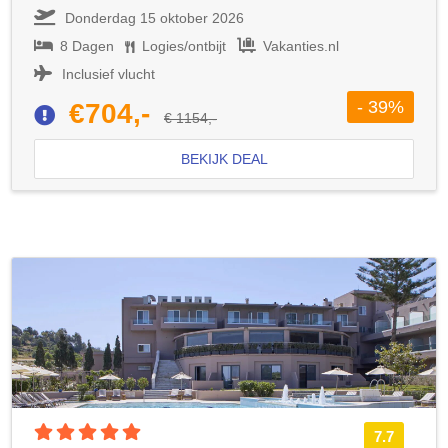
Donderdag 15 oktober 2026
8 Dagen
Logies/ontbijt
Vakanties.nl
Inclusief vlucht
- 39%
€704,-
€ 1154,-
BEKIJK DEAL
5 sterren accommodatie
7.7