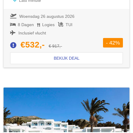
Last minute
Woensdag 26 augustus 2026
8 Dagen
Logies
TUI
Inclusief vlucht
- 42%
€532,-
€ 917,-
BEKIJK DEAL