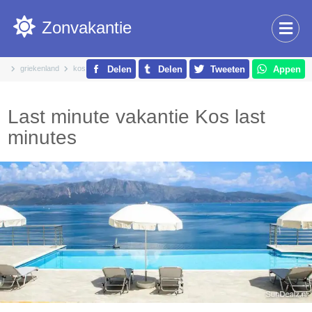
Zonvakantie
griekenland
kos
Delen
Delen
Tweeten
Appen
Last minute vakantie Kos last
minutes