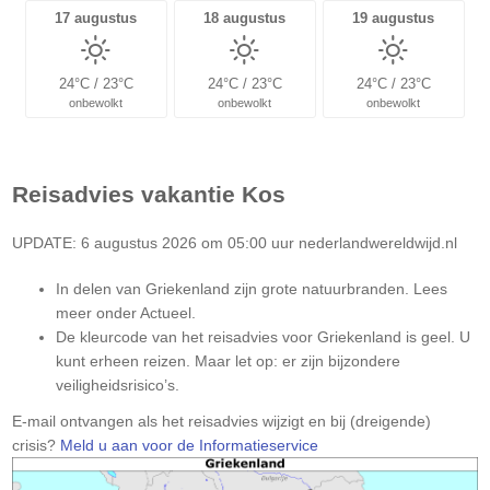
17 augustus
18 augustus
19 augustus
24°C / 23°C
24°C / 23°C
24°C / 23°C
onbewolkt
onbewolkt
onbewolkt
Reisadvies vakantie
Kos
UPDATE: 6 augustus 2026 om 05:00 uur nederlandwereldwijd.nl
In delen van Griekenland zijn grote natuurbranden. Lees
meer onder Actueel.
De kleurcode van het reisadvies voor Griekenland is geel. U
kunt erheen reizen. Maar let op: er zijn bijzondere
veiligheidsrisico’s.
Let
E-mail ontvangen als het reisadvies wijzigt en bij (dreigende)
op:
crisis?
Meld u aan voor de Informatieservice