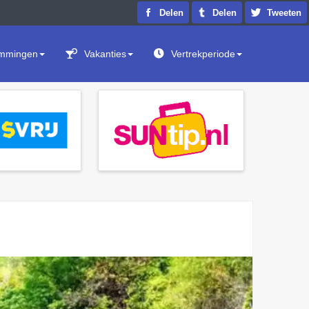
Delen
Delen
Tweeten
mmingen
Vakanties
Vertrekperiode