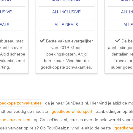
LUSIVE
ALL INCLUSIVE
ALL I
DEALS
ALLE DEALS
ALLE
isbureau met
Beste vakantievergelijker
De be
kanties over
van 2019. Geen
aanbiedinge
Altijd scherpe
boekingskosten. Altijd
tientallen 
 vakanties met
bereikbaar. Vind hier de
Travelstor
rting.
goedkoopste zonvakanties.
super goed
oedkope zonvakanties
ga je naar SunDealz.nl. Hier vind je altijd de 
vindt eenvoudig de mooiste
goedkope wintersport
aanbiedingen op SkiD
pe cruisereizen
op CruiseDealz.nl, cruises over de hele wereld voor
eigen vervoer op reis? Op TourDealz.nl vind je altijd de beste
goedkope