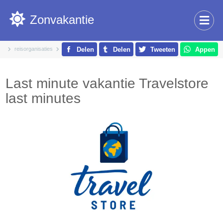
Zonvakantie
reisorganisaties
travelstore
Delen
Delen
Tweeten
Appen
Last minute vakantie Travelstore
last minutes